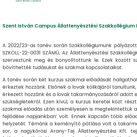
Szent István Campus Állattenyésztési Szakkollégium
A 2022/23-as tanév során Szakkollégiumunk pályázott,
SZKOLL-22-0031 SZÁMÚ, Az Állattenyésztési Szakkollég
szerveztünk meg és bonyolítottunk le. Ezek között s
bővíthették tudásukat és szakmai kapcsolataikat.
A tanév során két kurzus szakmai előadásait hallgathat
érkeztek hozzánk. Elsőnek a lovak kólikájáról tanultunk
érkezett hozzánk és a lovak takarmányozásáról adott el
szükségletekről. Ezen kívül, a kurzus keretei közt rés
szakmai előadás után személyesen is megtekintettük a
fejlődése napjainkban’ volt. Ennek kapcsán több előad
helyzetét. Témánk a keményítő pótlása volt a takarmán
sor, a nagykőrösi Arany-Tej Állattenyésztési Kft. t