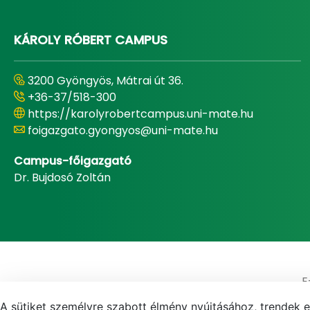
KÁROLY RÓBERT CAMPUS
3200 Gyöngyös, Mátrai út 36.
+36-37/518-300
https://karolyrobertcampus.uni-mate.hu
foigazgato.gyongyos@uni-mate.hu
Campus-főigazgató
Dr. Bujdosó Zoltán
E
A sütiket személyre szabott élmény nyújtásához, trendek 