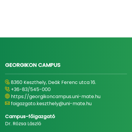
GEORGIKON CAMPUS
8360 Keszthely, Deák Ferenc utca 16.
+36-83/545-000
https://georgikoncampus.uni-mate.hu
foigazgato.keszthely@uni-mate.hu
Campus-főigazgató
Dr. Rózsa László