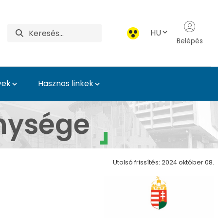
HU
Belépés
yek
Hasznos linkek
k Intézet
nysége
Utolsó frissítés: 2024 október 08.