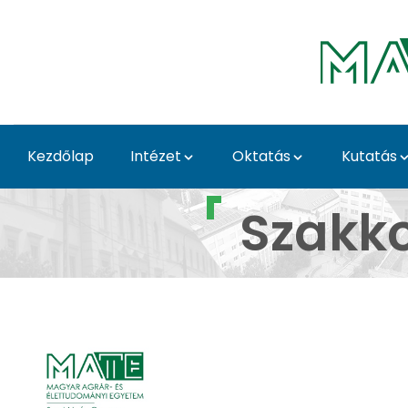
Ugrás a fő tartalomhoz
Kezdőlap
Intézet
Oktatás
Kutatás
Szakkollégium - Állat
Szakk