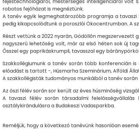
fejéstechnológiáról, mesterséges intelligenciáról volt
robotos fejőházat is megnéztünk.
A tanév egyik legmeghatározóbb programja a tavaszi h
pedig kikapcsolódtunk a poroszlói Ökocentrumban. A sz
Részt vettünk a 2022 nyarán, Gödöllőn megszervezett gó
nagyszerű lehetőség volt, már az első héten sok új tag
Ősszel egy paprikáskrumpli, tavasszal egy báránypörköl
Szakkollégiumunk a tanév során több konferencián is 
előadást is tartott -, Húsmarha Szeminárium, Alföldi Á
A szakkollégisták tudományos munkáiból a tanév során k
Az őszi félév során sor került az éves húsminőség vizs
A tavaszi félév során társadalmi felelősségvállalás
osztálykirándulásra a Budakeszi Vadasparkba.
Reméljük, hogy a következő tanévünk hasonlóan esemé