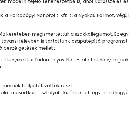
 két modern tejelő tehenészetbe is, ahol karusszeles és
 a Hortobágyi Nonprofit Kft-t, a Nyakas Farmot, végül
kvíz keretében megismertettük a szakkollégiumot. Ez egy
a tavaszi félévben is tartottunk csapatépítő programot.
ó beszélgetések mellett.
 Állattenyésztési Tudományos Nap - ahol néhány tagunk
m.
ármérnök hallgatók vettek részt.
Iskola másodikos osztályát kísértük el egy rendhagyó