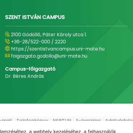
SZENT ISTVÁN CAMPUS
2100 Gödöllő, Páter Károly utca 1.
+36-28/522-000 / 2220
https://szentistvancampus.uni-mate.hu
foigazgato.godollo@uni-mate.hu
Campus-főigazgató
Dr. Béres András
-mail
Telefonkönyv
NEPTUN
E-learning
Adatvédel
elemzéséhez, a webhely kezeléséhez, a felhasználók