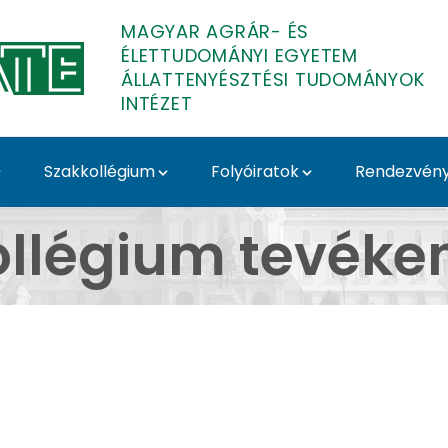
MAGYAR AGRÁR- ÉS
ÉLETTUDOMÁNYI EGYETEM
ÁLLATTENYÉSZTÉSI TUDOMÁNYOK
INTÉZET
Szakkollégium
Folyóiratok
Rendezvén
tenyésztési Tudományo
ollégium tevéke