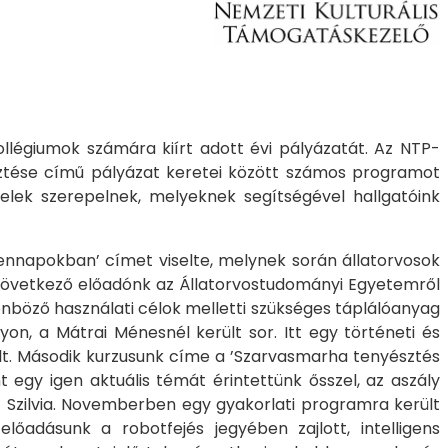
llégiumok számára kiírt adott évi pályázatát. Az NTP-
esztése című pályázat keretei között számos programot
elek szerepelnek, melyeknek segítségével hallgatóink
ndennapokban’ címet viselte, melynek során állatorvosok
 A következő előadónk az Állatorvostudományi Egyetemről
önböző használati célok melletti szükséges táplálóanyag
yon, a Mátrai Ménesnél került sor. Itt egy történeti és
lt. Második kurzusunk címe a ’Szarvasmarha tenyésztés
 egy igen aktuális témát érintettünk ősszel, az aszály
z Szilvia. Novemberben egy gyakorlati programra került
lőadásunk a robotfejés jegyében zajlott, intelligens