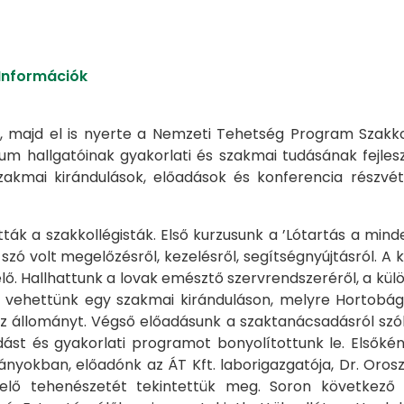
 Információk
 majd el is nyerte a Nemzeti Tehetség Program Szakko
ium hallgatóinak gyakorlati és szakmai tudásának fejl
zakmai kirándulások, előadások és konferencia részvét
ták a szakkollégisták. Első kurzusunk a ’Lótartás a mi
, szó volt megelőzésről, kezelésről, segítségnyújtásról.
ő. Hallhattunk a lovak emésztő szervrendszeréről, a kül
zt vehettünk egy szakmai kiránduláson, melyre Hortobág
z állományt. Végső előadásunk a szaktanácsadásról szó
ást és gyakorlati programot bonyolítottunk le. Elsőként
yokban, előadónk az ÁT Kft. laborigazgatója, Dr. Oros
ejelő tehenészetét tekintettük meg. Soron következő e