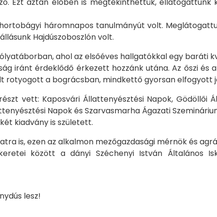
 szó. Ezt aztán élőben is megtekinthettük, ellátogattunk
ortobágyi háromnapos tanulmányút volt. Meglátogattuk
állásunk Hajdúszoboszlón volt.
lyatáborban, ahol az elsőéves hallgatókkal egy baráti 
ság iránt érdeklődő érkezett hozzánk utána. Az őszi és 
t rotyogott a bográcsban, mindkettő gyorsan elfogyott j
részt vett: Kaposvári Állattenyésztési Napok, Gödöllői
llattenyésztési Napok és Szarvasmarha Ágazati Szemináriu
ét kiadvány is született.
gálatra is, ezen az alkalmon mezőgazdasági mérnök és agr
 keretei között a dányi Széchenyi István Általános 
nydús lesz!