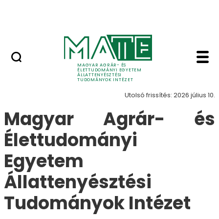
Rendezvények
Ugrás a fő tartalomhoz
Hasznos linkek
Elérhetőségek - Állat
Elérhetőségek
MAGYAR AGRÁR- ÉS
ÉLETTUDOMÁNYI EGYETEM
ÁLLATTENYÉSZTÉSI
TUDOMÁNYOK INTÉZET
Utolsó frissítés: 2026 július 10.
Magyar Agrár- és
Élettudományi
Egyetem
Állattenyésztési
Tudományok Intézet