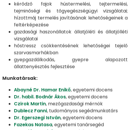
kérődző fajok hústermelési, tejtermelési,
tejminőségi és tőgyegészségügyi vizsgálatai;
hízottmáj termelés javításának lehetőségeinek a
feltérképezése
gazdasági haszonállatok állatjóléti és állatjólléti
vizsgálatai
hőstressz csökkentésének lehetőségei tejelő
szarvasmarhákban
gyepgazdálkodás, gyepre alapozott
állattenyésztés fejlesztése
Munkatársak:
Abayné Dr. Hamar Enikő
, egyetemi docens
Dr. habil. Bodnár Ákos
, egyetemi docens
Czirok Martin
, mezőgazdasági mérnök
Dublecz Fanni
, tudományos segédmunkatárs
Dr. Egerszegi István
, egyetemi docens
Fazekas Natasa
, egyetemi tanársegéd