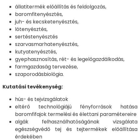
állatitermék előállítás és feldolgozás,
baromfitenyésztés,
juh- és kecsketenyésztés,
lótenyésztés,
sertéstenyésztés
szarvasmarhatenyésztés,
kutyatenyésztés,
gyephasznosítás, rét- és legelőgazdálkodás,
farmgazdaság tervezése,
szaporodásbiológia.
Kutatási tevékenység:
hús- és tejvizsgálatok
eltérő technológiájú fényforrások hatása
baromfifajok termelési és élettani paramétereire
algák felhasználhatóságának vizsgálata
egészségvédő tej és tejtermékek előállítása
érdekében