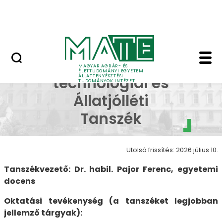
Rendezvények
Ugrás a fő tartalomhoz
Hasznos linkek
Állattenyésztés-techno
Állattenyésztés-
MAGYAR AGRÁR- ÉS
ÉLETTUDOMÁNYI EGYETEM
ÁLLATTENYÉSZTÉSI
technológiai és
TUDOMÁNYOK INTÉZET
Állatjólléti
Tanszék
Utolsó frissítés: 2026 július 10.
Tanszékvezető: Dr. habil. Pajor Ferenc, egyetemi
docens
Oktatási tevékenység (a tanszéket legjobban
jellemző tárgyak):