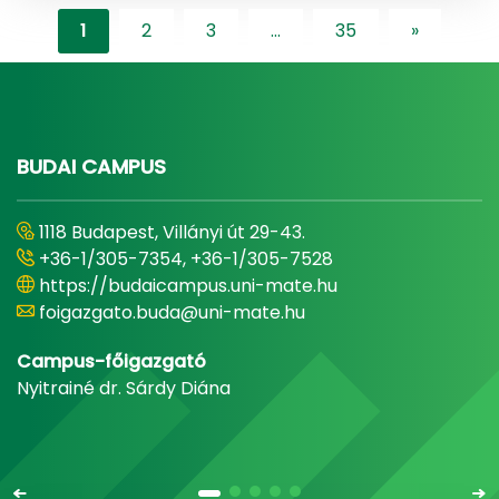
1
2
3
...
35
»
"content-l
BUDAI CAMPUS
1118 Budapest, Villányi út 29-43.
+36-1/305-7354, +36-1/305-7528
https://budaicampus.uni-mate.hu
foigazgato.buda@uni-mate.hu
Campus-főigazgató
Nyitrainé dr. Sárdy Diána