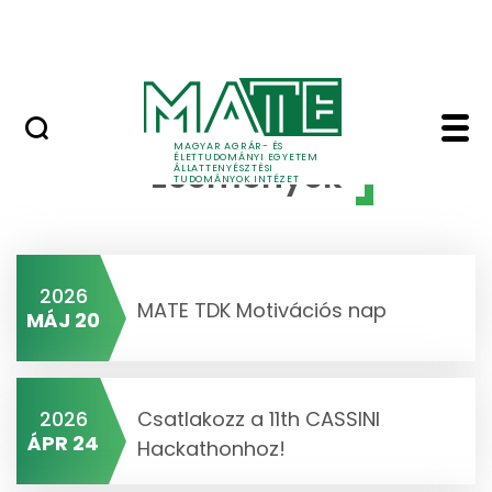
Rendezvények
Ugrás a fő tartalomhoz
Hasznos linkek
Események - Állatten
MAGYAR AGRÁR- ÉS
ÉLETTUDOMÁNYI EGYETEM
Események
ÁLLATTENYÉSZTÉSI
TUDOMÁNYOK INTÉZET
2026
MATE TDK Motivációs nap
MÁJ 20
2026
Csatlakozz a 11th CASSINI
ÁPR 24
Hackathonhoz!